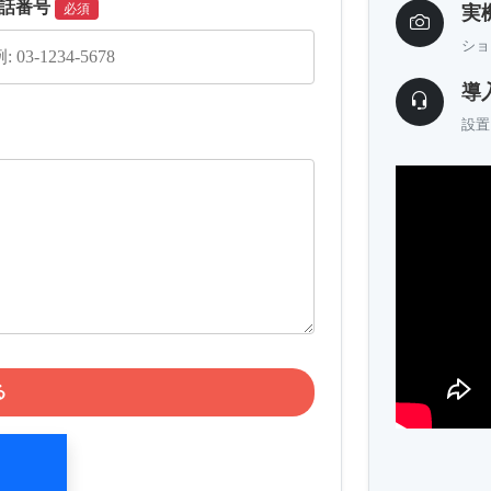
話番号
必須
実
ショ
導
設置