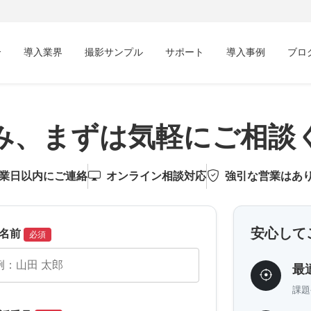
介
導入業界
撮影サンプル
サポート
導入事例
ブロ
み、まずは気軽にご相談
営業日以内にご連絡
オンライン相談対応
強引な営業はあ
安心して
名前
必須
最
課題