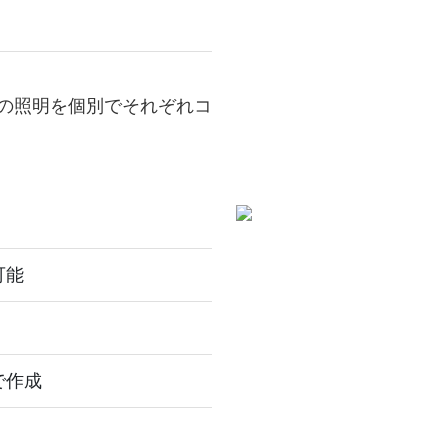
の照明を個別でそれぞれコ
可能
で作成