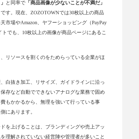
と」
と同率で
「商品画像が少ないことが不満だ」
す。現在、ZOZOTOWNでは30枚以上の商品
場やAmazon、ヤフーショッピング（PayPay
イトでも、10枚以上の画像が商品ページにあるこ
て、リソースを割くのをためらっている企業がほ
理、白抜き加工、リサイズ、ガイドラインに沿っ
に保存など自動でできないアナログな業務で固め
件費もかかるから、無理を強いて行っている事
裏側にあります。
ードを上げることは、ブランディングや売上アッ
れを理解されていない経営陣や管理者が多いこと