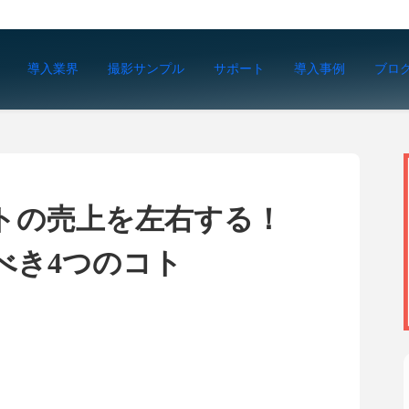
導入業界
撮影サンプル
サポート
導入事例
ブロ
トの売上を左右する！
べき4つのコト